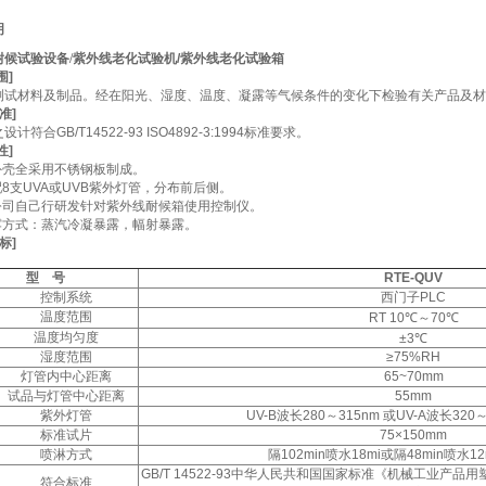
明
候试验设备/
紫外线老化试验机/
紫外线老化试验箱
围]
测试材料及制品。经在阳光、湿度、温度、凝露等气候条件的变化下检验有关产品及材
准]
计符合GB/T14522-93 ISO4892-3:1994标准要求。
性]
外壳全采用不锈钢板制成。
8支UVA或UVB紫外灯管，分布前后侧。
公司自己行研发针对紫外线耐候箱使用控制仪。
露方式：蒸汽冷凝暴露，幅射暴露。
标]
型 号
RTE-QUV
控制系统
西门子PLC
温度范围
RT 10℃～70℃
温度均匀度
±3℃
湿度范围
≥75%RH
灯管内中心距离
65~70mm
试品与灯管中心距离
55mm
紫外灯管
UV-B波长280～315nm 或UV-A波长32
标准试片
75×150mm
喷淋方式
隔102min喷水18mi或隔48min喷水1
GB/T 14522-93中华人民共和国国家标准《机械工业产
符合标准