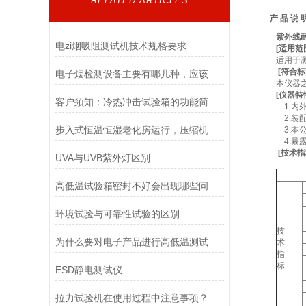
RELATED ARTICLES
产 品 说 
紫外线耐
电zi烟吸阻测试机技术规格要求
[
适用范
适用于
[
符合标
电子烟检测设备主要有哪几种，应该怎么选择
本仪器之设
[
仪器特
客户须知：冷热冲击试验箱的功能简介和安装准备条件阐述
1.内
2.装配
步入式恒温恒湿老化房运行，压缩机发烫正常吗？
3.本
4.暴
[
技术指
UVA与UVB紫外灯区别
高低温试验箱密封不好会出现哪些问题，怎么解决?
环境试验与可靠性试验的区别
技
为什么要对电子产品进行高低温测试
术
指
标
ESD静电测试仪
拉力试验机在使用过程中注意事项？