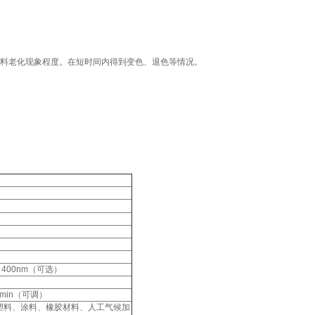
料老化现象程度。在短时间内得到变色、退色等情况。
0～400nm（可选）
2min（可调）
品用塑料、涂料、橡胶材料、人工气候加