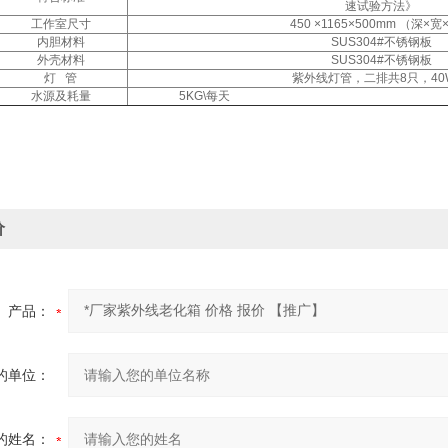
速试验方法》
工作室尺寸
450 ×1165×500mm （深×
内胆材料
SUS304#不锈钢板
外壳材料
SUS304#不锈钢板
灯 管
紫外线灯管，二排共8只，40
水源及耗量
5KG\每天
价
产品：
的单位：
的姓名：