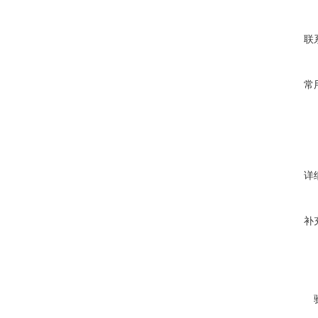
联
常
详
补