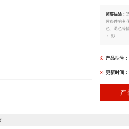
简要描述：
候条件的变
色、退色等
： 彭
产品型号：
更新时间：
产
绍