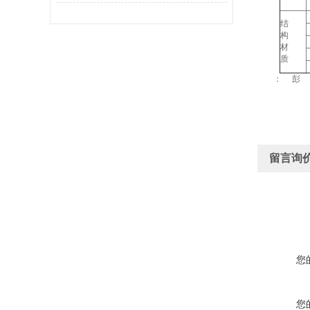
结
构
材
质
： 彭
留言询
您
您