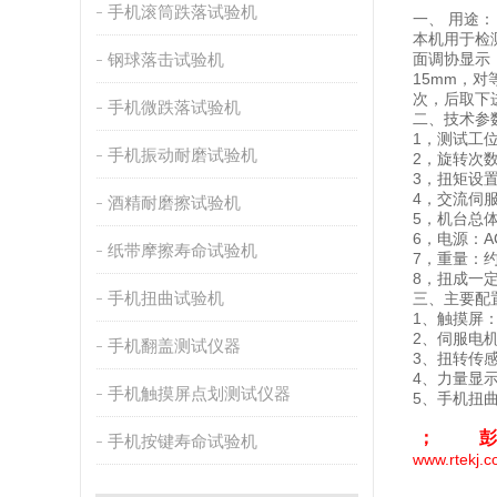
手机滚筒跌落试验机
一、 用途：
本机用于检
钢球落击试验机
面调协显示，
15mm，对
次，后取下
手机微跌落试验机
二、技术参
1，测试工位
手机振动耐磨试验机
2，旋转次数
3，扭矩设置
4，交流伺服电
酒精耐磨擦试验机
5，机台总体尺
6，电源：AC
纸带摩擦寿命试验机
7，重量：约
8，扭成一
手机扭曲试验机
三、主要配
1、触摸屏：
2、伺服电
手机翻盖测试仪器
3、扭转传
4、力量显
手机触摸屏点划测试仪器
5、手机扭
； 彭
手机按键寿命试验机
www.rtekj.