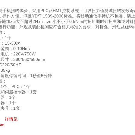
测手机扭转试验，采用PLC及HMT控制系统，可设扭力值测试扭转次数
操作方便。满足YD/T 1539-2006标准。将移动通信手持机不包装
等施加zui大不超过2N.m，zui小不小于0.5N.m的扭矩顺时针扭曲和逆
进行功能、外观及装配检测应符合相关标准的要求，对折叠、滑动及旋转
数：
：1个
：15-30次
范围：0-10Nm\
机：220V/750W
寸：380*560*580mm
220/50HZ
35kg
定角度停留时间：1秒至5分钟
置：
1个、PLC：1个
机和伺服控制器：1套
感器：1个
示器：1个
曲夹具：1套
详情见
com