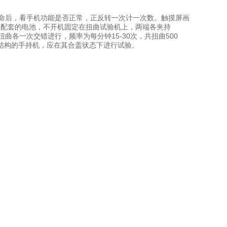
寿命后，看手机功能是否正常，正反转一次计一次数。触摸屏画
，装上配套的电池，不开机固定在扭曲试验机上，两端各夹持
时针扭曲各一次交错进行，频率为每分钟15-30次，共扭曲500
结构的手持机，应在其合盖状态下进行试验。