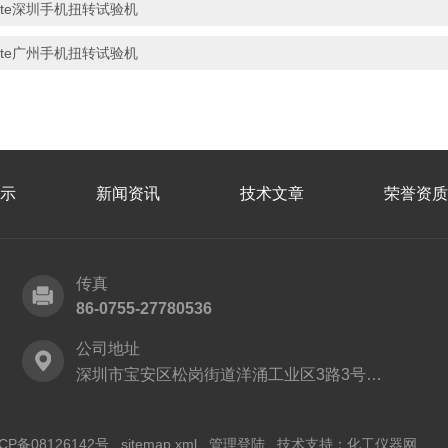
rte深圳手机扭转试验机
rte广州手机扭转试验机
示
新闻资讯
技术文章
荣誉资质
传真
86-0755-27780536
公司地址
深圳市宝安区松岗街道洋涌工业区3路3号B栋厂房
CP备08126142号
sitemap.xml
管理登陆
技术支持：
化工仪器网