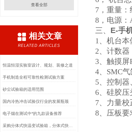
查看全部
7
，重量：
8
，电源：
三、
E-手
相关文章
1
、机台本
RELATED ARTICLES
2
、计数器
3
、触摸屏
恒温恒湿实验室设计、规划、装修之道
4
、
SMC
气
手机制造全程可靠性检测试验方案
5
、控制器
砂尘试验箱的适用范围
6
、硅胶压
7
、力量校
国内冷热冲击试验仪行业的发展瓶颈
8
、压板要
电子烟在测试中*的九款设备推荐
采购分体式快温变试验箱，分体式快温变高低温试验箱，要选对供应商