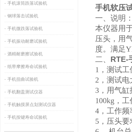
手机滚筒跌落试验机
手机软压
钢球落击试验机
一、说明
本仪器用
手机微跌落试验机
压头，用
手机振动耐磨试验机
度。满足
Y
酒精耐磨擦试验机
二、
RTE
纸带摩擦寿命试验机
1
，测试工
2
，测试电
手机扭曲试验机
3
，用气缸
手机翻盖测试仪器
100kg
，工
手机触摸屏点划测试仪器
4
，工作频
手机按键寿命试验机
5
，压头要
6
，
机台总