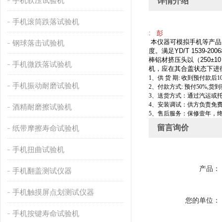
手机软压试验机
详情介绍
手机滚筒跌落试验机
: 彭
本仪器可模拟手机等产品
钢球落击试验机
度。满足YD/T 153
棒铝材挤压头以（250±
手机微跌落试验机
机，应在其合盖状态下
1
、供
货
期
:
收到预付款后
1
手机振动耐磨试验机
2
、付款方式
:
预付
50%,
货到
3
、送货方式：通过汽运或
4
、安装调试：供方负责免
酒精耐磨擦试验机
5
、售后服务：保修壹年，
留言询价
纸带摩擦寿命试验机
手机扭曲试验机
产品：
手机翻盖测试仪器
手机触摸屏点划测试仪器
您的单位：
手机按键寿命试验机