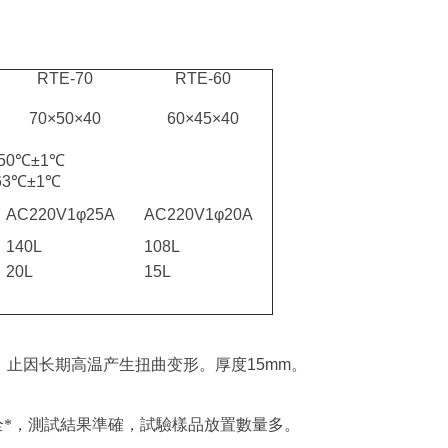
RTE-70
RTE-60
70×50×40
60×45×40
50
℃
±
1
℃
63
℃
±
1
℃
AC220V1φ
25A
AC220V1φ
20A
140L
108L
20L
15L
，止因长期高温产生扭曲变形。
厚度
15mm
。
全
*，測試結果準確，試驗樣品放置數量多。