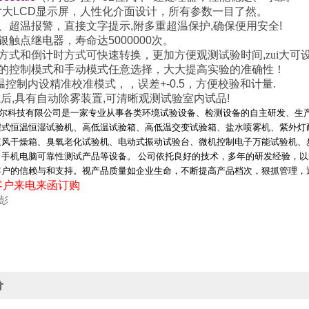
寸大
LCD
显示屏，人性化介面设计，所有参数一目了然。
、超温报警，直接文字提示
,
附多重超温保护
,
确保便用安全
!
银触点继电器，寿命达
5000000
次。
方式和倒计时方式可快速转换，更加方便观测试验时间
,
zui大可
的控制模式和手动模式任意选择，大大提高实验的准确性！
温控制内设精准校准模式，，误差
+-0.5
，方便校验和计量
.
成后
,
具有自动除雾装置
,
可清晰观测试验室内试品
!
尔科技有限公司是一家专业从事各类环境试验设备、检测设备的自主研发、生
程式恒温恒湿试验机、高低温试验箱、高低温交变试验箱、盐水喷雾机、紫外灯
鼓风干燥箱、臭氧老化试验机、电动式振动试验台、微机控制电子万能试验机、
、手机电脑可靠性测试产品等设备。 公司依托良好的技术，多年的研发经验，以
客户的信赖与和支持。视产品质量如企业生命，不断提高产品档次，狠抓管理，
客户来电来函订购
彭
价