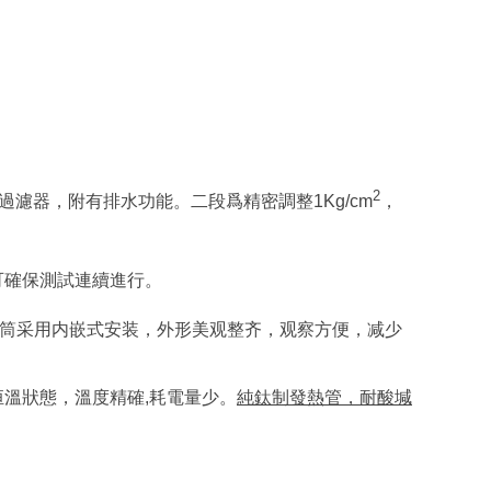
2
過濾器
，
附有排水功能
。
二段爲精密調整
1Kg
/cm
，
可確保測試連續進行。
筒采用内嵌式安装，外形美观整齐，观察方便，减少
恒溫狀態，溫度精確
,
耗電量少。
純鈦制發熱管，耐酸堿