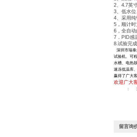
2
、
4.7
英
3
、低水位
4
、采用纯
5
，顺计时
6
，全自动
7
．
PID
感
8.
试验完
深圳市瑞泰
试验机、可
水槽、电热
速冻低温库
赢得了广大
欢迎广大
： 
留言询