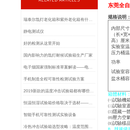
RELATED ARTICLES
东莞全自
规格说明
瑞泰尔氙灯老化箱和紫外老化箱有什么区别？
内部尺寸
静电测试仪
（
长
×
宽
高
）
厘米
好的检测从这里开始
实验室温
压力桶温
国内影响力的氙灯耐候试验箱生产厂家
功率
电子烟国家强制标准草案解读——电子烟烟具技术要求与试验
试验室容
盐水桶容
手机制造全程可靠性检测试验方案
2019新款的温度冲击试验箱都有哪些功能
箱體材料
㈠
試驗機
恒温恒湿试验箱价格取决于选材——陶瓷加热器与电热管比较的优缺点
㈡
試驗室
㈢
隱藏一
智能手机可靠性测试实验设备
㈣
壓力空
㈤
試驗樣
冷热冲击试验箱选型攻略：温度范围、转换时间与品牌实战解析
技術依
B
．