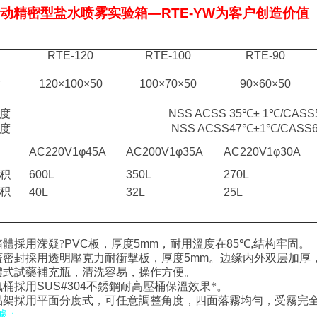
动精密型盐水喷雾实验箱
—RTE-YW
为客户创造价值
：
RTE-120
RTE-100
RTE-90
×
120×100×50
100×70×50
90×60×50
度
NSS ACSS
35
℃
±
1
℃
/CASS
度
NSS ACSS
47
℃
±
1
℃
/CASS
AC220V1φ
45A
AC200V1φ
35A
AC220V1φ
30A
积
600L
350L
270L
积
40L
32L
25L
：
箱體採用溁疑
?
PVC
板，厚度
5mm
，耐用溫度在
85
℃
,
结构牢固。
蓋密封採用透明壓克力耐衝擊板，厚度
5mm
。
边缘内外双层加厚
體式試藥補充瓶，清洗容易，操作方便。
氣桶採用
SUS#304
不銹鋼耐高壓桶保溫效果*。
品架採用平面分度式，可任意調整角度，四面落霧均勻，受霧完
據：