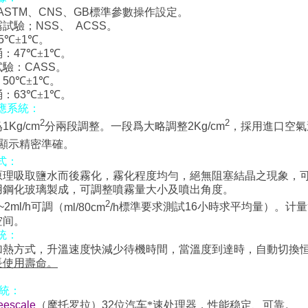
ASTM
、
CNS
、
GB
標準參數操作設定。
霧試驗；
NSS
、
ACSS
。
5
℃±
1
℃
。
桶：
47
℃±
1
℃
。
試驗：
CASS
。
50
℃±
1
℃
。
桶：
63
℃±
1
℃
。
應系統：
2
2
爲
1Kg
/cm
分兩段調整
。
一段爲大略調整
2Kg
/cm
，採用進口空氣
顯示精密準確。
式：
原理吸取鹽水而後霧化，霧化程度均勻，絕無阻塞結晶之現象，
用鋼化玻璃製成，可調整噴霧量大小及噴出角度。
2
~2ml/h
可調（
ml/
80cm
/h
標準要求測試
16
小時求平均量）。
计量
空间。
統：
加熱方式，升溫速度快減少待機時間，當溫度到達時，自動切換
長使用壽命。
統：
eescale
（摩托罗拉）
32
位汽车*速处理器，性能稳定、可靠。