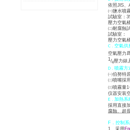
依照
JIS
、
㈠
鹽水噴
試驗室：
3
壓力空氣
㈡
耐腐蝕
試驗室：
壓力空氣
空氣供
C
．
空氣壓力
1
/
壓力錶
,
4
噴霧方
D
．
㈠
伯努特
㈡
噴嘴採
㈢
噴霧量
1
仪器安装
加熱系
E
．
採用直接
腐蝕、超
F
．
控制系
1
、采用
Fr