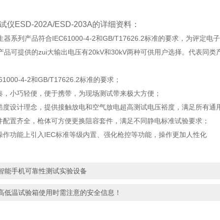
试仪ESD-202A/ESD-203A的详细资料：
器系列产品符合IEC61000-4-2和GB/T17626.2标准的要求，为
产品可提供的zui大输出电压有20kV和30kV两种可供用户选择。代表
1000-4-2和GB/T17626.2标准的要求；
紧凑，小巧轻便，便于携带，为现场测试带来极大方便；
严酷度设计理念，提供接触放电和空气放电超高测试电压裕度，满足所有通
套件配置齐全，枪体可方便更换阻容套件，满足不同静电标准试验要求；
在操作功能上引入IEC标准等级内置、强化枪控等功能，操作更加人性化
智能手机可靠性测试实验设备
高低温试验箱使用时需注意的安全信息！