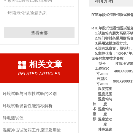
紫外线耐候试验箱系列
详情介绍
烤箱老化试验箱系列
RTE单段式恒温恒湿试验
RTE单段式恒温恒湿试验
查看全部
1.试验箱内胆为高级不
2.箱门密封条采用耐高
3.采用浇槽加湿方式。
4.设有观察窗，照明灯
5.主控仪表：“KR-K”
设备的主要技术参数
相关文章
型号
RTE-HWS
工作室尺
400X400X
RELATED ARTICLES
寸
:mm
外型尺
900X900X1
寸
:mm
温度范围
环境试验与可靠性试验的区别
湿度范围
温度均匀
技
度
环境试验设备性能指标解析
术
湿度均匀
指
度
静电测试仪
标
温度波动
度
升降温速
温度冲击试验箱工作原理及用途