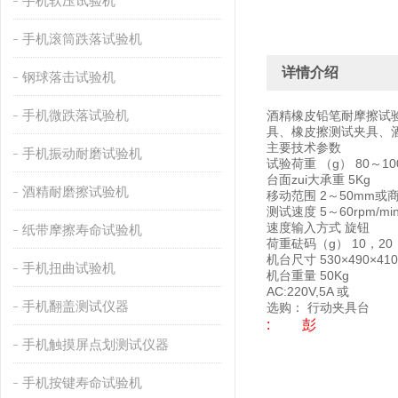
手机软压试验机
手机滚筒跌落试验机
详情介绍
钢球落击试验机
手机微跌落试验机
酒精橡皮铅笔耐摩擦试
具、橡皮擦测试夹具、
主要技术参数
手机振动耐磨试验机
试验荷重 （g） 80～10
台面zui大承重 5Kg
酒精耐磨擦试验机
移动范围 2～50mm或
测试速度 5～60rpm/mi
速度输入方式 旋钮
纸带摩擦寿命试验机
荷重砝码（g） 10，20，
机台尺寸 530×490×41
手机扭曲试验机
机台重量 50Kg
AC:220V,5A 或
手机翻盖测试仪器
选购： 行动夹具台
: 彭
手机触摸屏点划测试仪器
手机按键寿命试验机