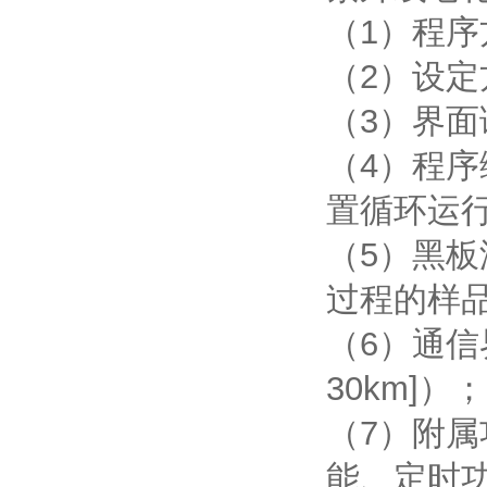
（1）程
（2）设
（3）界面
（4）程序
置循环运
（5）黑板
过程的样
（6）通信界
30km]）；
（7）附
能、定时功