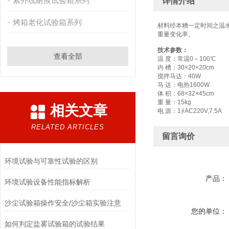
紫外线耐候试验箱系列
详情介绍
烤箱老化试验箱系列
材料经本糟一定时间之温
重量变化率。
技术参数：
查看全部
温 度：常温0～100℃
内 槽：30×20×20cm
搅拌马达：40W
马 达：电热1600W
体 积：68×32×45cm
重 量：15kg
相关文章
电 源：1∮AC220V,7.5A
RELATED ARTICLES
留言询价
环境试验与可靠性试验的区别
产品：
环境试验设备性能指标解析
沙尘试验箱操作安全/沙尘箱实验注意
您的单位：
如何判定盐雾试验箱的试验结果