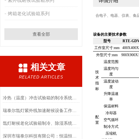
紫外线耐候试验箱系列
详情介绍
烤箱老化试验箱系列
合电子、电器、仪表、食
查看全部
设备的主要技术参数
型号
RTE-GD
工作室尺寸
:mm
400X400X
外型尺寸
:mm
900X900X
温度范围
相关文章
温度均匀
技
度
RELATED ARTICLES
术
温度波动
指
度
标
升降温速
冷热（温度）冲击试验箱的制冷系统是怎样的?
率
保温材料
瑞泰尔氙灯紫外线加速耐候设备工作原理及应用！
冷却器
配
空气循环
置
氙灯耐候老化试验箱制冷、除湿系统控制!
制冷方式
压缩机
深圳市瑞泰尔科技有限公司：恒温恒湿试验箱售后无忧的国产实力派