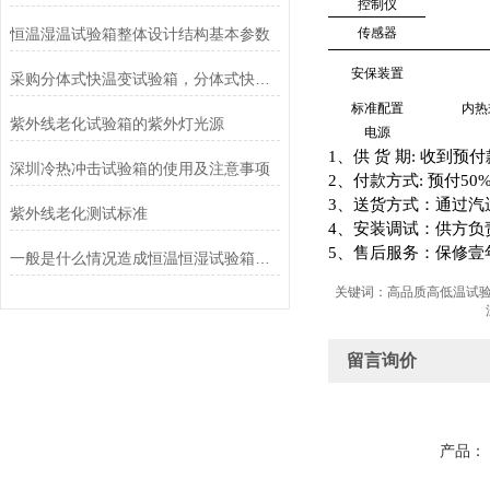
控制仪
恒温湿温试验箱整体设计结构基本参数
传感器
安保装置
采购分体式快温变试验箱，分体式快温变高低温试验箱，要选对供应商
标准配置
内热
紫外线老化试验箱的紫外灯光源
电源
1
、供
货
期
:
收到预付
深圳冷热冲击试验箱的使用及注意事项
2
、付款方式
:
预付
50%
3
、送货方式：通过汽
紫外线老化测试标准
4
、安装调试：供方负
5
、售后服务：保修壹
一般是什么情况造成恒温恒湿试验箱压缩机缺油？
关键词：高品质高低温试
留言询价
产品：