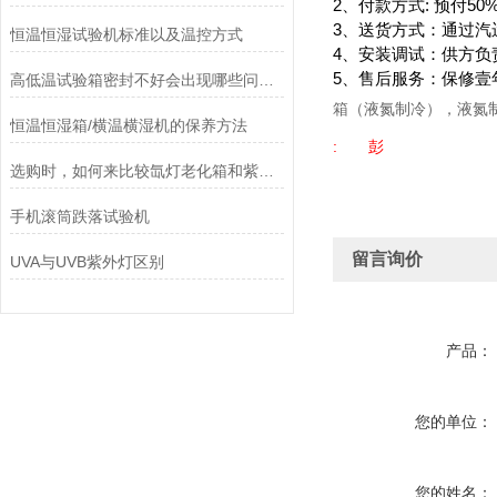
2、付款方式: 预付5
3、送货方式：通过汽
恒温恒湿试验机标准以及温控方式
4、安装调试：供方负
5、售后服务：保修壹
高低温试验箱密封不好会出现哪些问题，怎么解决?
箱（液氮制冷），液氮
恒温恒湿箱/横温横湿机的保养方法
: 彭
选购时，如何来比较氙灯老化箱和紫外老化箱？
手机滚筒跌落试验机
留言询价
UVA与UVB紫外灯区别
产品：
您的单位：
您的姓名：