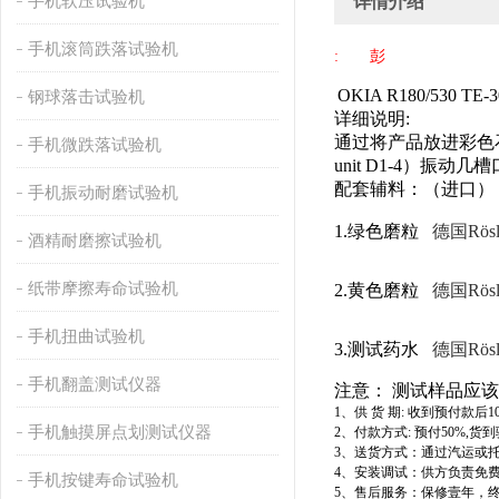
手机软压试验机
详情介绍
手机滚筒跌落试验机
: 彭
OKIA R180/530 TE-3
钢球落击试验机
详细说明
:
通过将产品放进彩色
手机微跌落试验机
unit D1-4
）振动几槽
配套辅料：（进口）
手机振动耐磨试验机
1.
绿色磨粒
德国
Rösl
酒精耐磨擦试验机
纸带摩擦寿命试验机
2.
黄色磨粒
德国
Rösl
手机扭曲试验机
3.
测试药水
德国
Rösl
手机翻盖测试仪器
注意：
测试样品应该
1
、供
货
期
:
收到预付款后
1
手机触摸屏点划测试仪器
2
、付款方式
:
预付
50%,
货到
3
、送货方式：通过汽运或
4
、安装调试：供方负责免
手机按键寿命试验机
5
、售后服务：保修壹年，