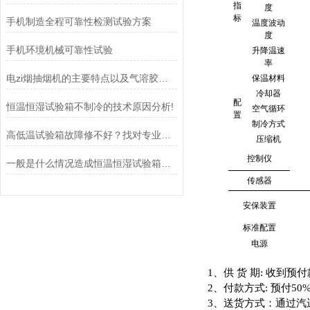
指
度
标
手机制造全程可靠性检测试验方案
温度波动
度
手机环境机械可靠性试验
升降温速
率
电zi烟抽烟机的主要特点以及气溶胶捕集量的测定要求
保温材料
冷却器
配
恒温恒湿试验箱不制冷的技术原因分析!
空气循环
置
制冷方式
高低温试验箱故障修不好？找对专业维修厂家是关键
压缩机
控制仪
一般是什么情况造成恒温恒湿试验箱压缩机缺油？
传感器
安保装置
标准配置
电源
1
、供
货
期
:
收到预付
2
、付款方式
:
预付
50%
3
、送货方式：通过汽