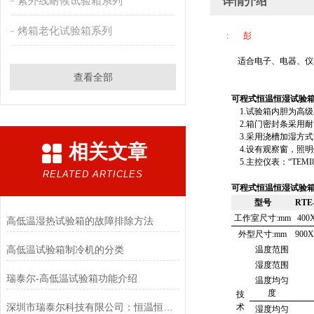
紫外线耐候试验箱系列
详情介绍
烤箱老化试验箱系列
: 彭
适合电子、电器、仪
查看全部
可程式恒温恒湿试验
1.
试验箱内胆为高级
2.
箱门密封条采用耐
3.
采用浇槽加湿方式
相关文章
4.
设有观察窗，照明
5.
主控仪表：“
TEMI
RELATED ARTICLES
可程式恒温恒湿试验
型号
RTE
工作室尺寸
:mm
400
高低温湿热试验箱的故障排除方法
外型尺寸
:mm
900X
高低温试验箱制冷机的分类
温度范围
湿度范围
瑞泰尔-高低温试验箱功能介绍
温度均匀
度
技
深圳市瑞泰尔科技有限公司：恒温恒湿试验箱售后无忧的国产实力派
术
湿度均匀