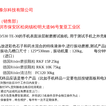
泰尔科技有限公司
（销售部）
圳市保安区松岗镇松明大道96号复亚工业区
/530 TE-30
的手机表面涂层耐磨擦试验机
.
用于测试手机之外壳
品放进彩色石子和药水混合的特殊液体中
,
进行振动磨擦
,
测试产品
）振动几槽口尺寸：
125*530mm
，振动机重：
120kg
。
每分钟
：（进口）
德国
Rösler
磨损颗粒
RKF 15P 25kg
德国
Rösler
磨损颗粒
RKK 10K 75kg
德国
Rösler
清洁剂
FC120 30kg
试样品应该是整个产品（比如手机样品一定要包括按键面板和电
收到预付款后
10
个工作日内发货；
预付
50%,
货到验收合格后结清尾款；
：通过汽运或托运免费送货上门；
：供方负责免费安装调试、并培训
2-5
名操作员学会独立操作为止；
：保修壹年，终生维护，每半年一次不定期保养。