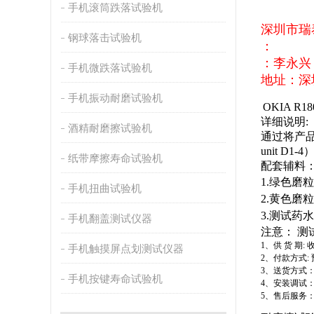
手机滚筒跌落试验机
深圳市瑞
钢球落击试验机
：
：李永兴
手机微跌落试验机
地址：深
手机振动耐磨试验机
OKIA R180
详细说明
:
酒精耐磨擦试验机
通过将产
unit D1-4
纸带摩擦寿命试验机
配套辅料
1.
绿色磨粒
手机扭曲试验机
2.
黄色磨粒
3.
测试药水
手机翻盖测试仪器
注意：
测
1
、供
货
期
:
手机触摸屏点划测试仪器
2
、付款方式
:
3
、送货方式
手机按键寿命试验机
4
、安装调试
5
、售后服务