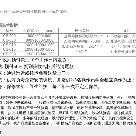
适用于产品外壳密封性能检测和可靠性试验。
要技术指标
:
型号
工作室尺寸（ mm ）
技术参数
备注
CS-500
800×800×800
1. 金属筛网标称线径 50um
1. 不锈钢内胆，
CS-800
800×1000×1000
2. 线间标称间距 75um
2. 配备相应电器
CS-010
1000×1000×1000
3. 滑石粉用量： 2kg/ m ³
座（订货时说
CS-015
1000×1500×1000
~4kg/ m ³
3.小型可编程
CS-020
1200×1800×1200
:
收到预付款后
10
个工作日内发货；
式
:
预付
50%,
货到验收合格后结清尾款；
式：通过汽运或托运免费送货上门；
试：供方负责免费安装调试、并培训
2-5
名操作员学会独立操作为止；
务：保修壹年，终生维护，每半年一次不定期保养。
尔科技有限公司是一家专业从事各类环境试验设备、检测设备的自主研发、生产、销售
有：冷热冲击试验机、可程式恒温恒湿试验机、高低温试验箱、高低温交变试验箱、
验箱、温湿度振动三综合试验箱、精密恒温水槽、电热鼓风干燥箱、臭氧老化试验机、
验机、步入式可程式恒温恒湿试验室、氙灯耐气候试验机、砂尘试验箱、速冻低温库、
托良好的技术，多年的研发经验，以*的设计理念，可靠的制造工艺，良好的检测设备
和支持。视产品质量如企业生命，不断提高产品档次，狠抓管理，通过为用户提供更
价