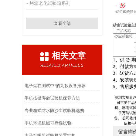
烤箱老化试验箱系列
: 彭
砂尘试验箱
查看全部
砂尘试验箱
主
产品名称
砂尘试验箱
相关文章
1
、供
货
期
RELATED ARTICLES
2
、付款方
3
、送货方
4
、安装调
电子烟在测试中*的九款设备推荐
5
、售后服
深圳市瑞泰
手机按键寿命试验机保养方法
司主要产品
机、淋雨试
专业箱式防水防沙尘试验机选购
子万能试
备。 公司依
手机环境机械可靠性试验
信赖与
留言询
电子烟吸阻试验机装置结构