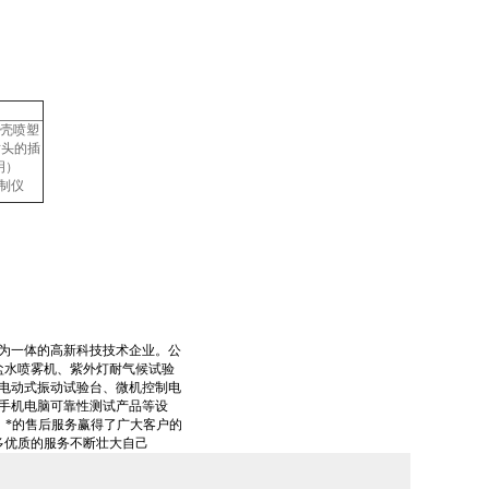
外壳喷塑
插头的插
明）
控制仪
为一体的高新科技技术企业。公
盐水喷雾机、紫外灯耐气候试验
电动式振动试验台、微机控制电
手机电脑可靠性测试产品等设
，*的售后服务赢得了广大客户的
多优质的服务不断壮大自己