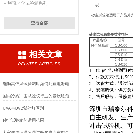
烤箱老化试验箱系列
: 彭
砂尘试验箱
适用于产品外
查看全部
砂尘试验箱
主要技术指标
:
产品名称
型号
CS-500
砂尘试验箱
CS-800
相关文章
CS-010
CS-015
RELATED ARTICLES
CS-020
1
、供
货
期
:
收到预付
2
、付款方式
:
预付
50%
3
、送货方式：通过汽
选购高低温试验箱时如何配置电源电压问题
4
、安装调试：供方负
国内冷热冲击试验仪行业的发展瓶颈
5
、售后服务：保修壹
深圳市瑞泰尔科
UVA与UVB紫外灯区别
自主研发、生产
砂尘试验箱的适用范围
冲击试验机、可
大家知道恒温恒湿试验箱也会有磨合期吗？