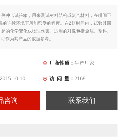
冷热冲击试验箱，用来测试材料结构或复合材料，在瞬间下
*温的连续环境下所能忍受的程度。在Z短时间内，试验其因
引起的化学变化或物理伤害。适用的对像包括金属、塑料、
，可作为其产品的依据参考。
厂商性质：
生产厂家
2015-10-10
访 问 量：
2169
品咨询
联系我们