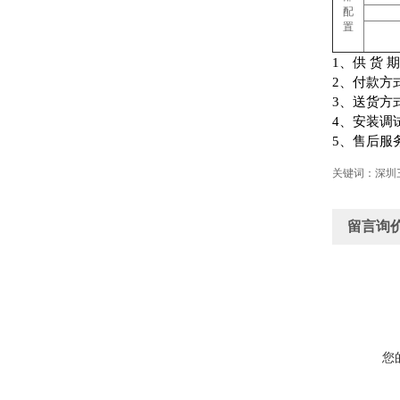
配
置
1
、供
货
期
2
、付款方
3
、送货方
4
、安装调
5
、售后服
关键词：深圳
留言询
您