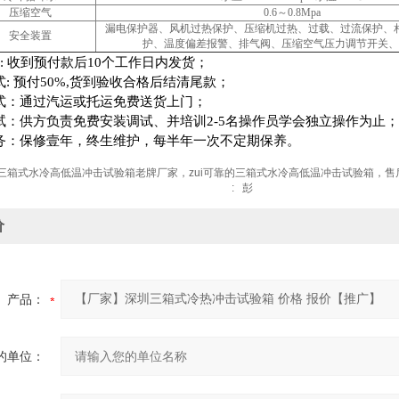
压缩空气
0.6～0.8Mpa
漏电保护器、风机过热保护、压缩机过热、过载、过流保护、
安全装置
护、温度偏差报警、排气阀、压缩空气压力调节开关、
:
收到预付款后
10
个工作日内发货；
式
:
预付
50%,
货到验收合格后结清尾款；
式：通过汽运或托运免费送货上门；
试：供方负责免费安装调试、并培训
2-5
名操作员学会独立操作为止；
务：保修壹年，终生维护，每半年一次不定期保养。
三箱式水冷高低温冲击试验箱老牌厂家，zui可靠的三箱式水冷高低温冲击试验箱，售
: 彭
价
产品：
的单位：