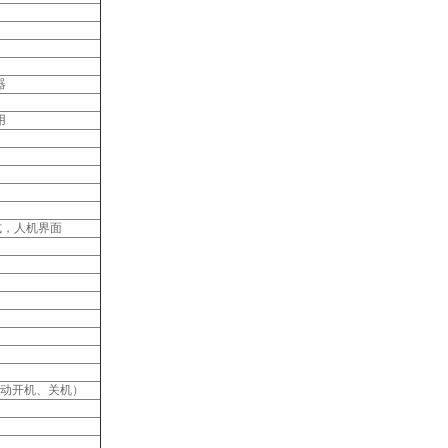
器
用
制式，人机界面
动开机、关机）