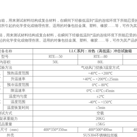
验箱，用来测试材料结构或复合材料，在瞬间下经极低温到*温的连续环境下所能忍受的
缩所引起的化学变化或物理伤害。适用的对像包括金属、塑料、橡胶……等，可作为其
箱，用来测试材料结构或复合材料，在瞬间下经极低温到*温的连续环境下所能忍受的程
起的化学变化或物理伤害。适用的对像包括金属、塑料、橡胶……等，可作为其产品
设备名称
LLC
系列：冷热（高低温）冲击试验箱
型号
RTE—50
RTE—80
内容积
50L
80L
试验方法
气动风门切换3温室方式
预热温度范围
+40℃～+200℃
区
升温速率
+40℃～+200℃≤25min
预冷温度范围
0℃～80℃
区
降温速率
0℃～45℃≤45min
温度均匀度
±2℃
区
温度范围
-40℃～+150℃
温度恢复时间
≤5min
测试方式
空载
架承重能力
20KG
试品重量
≤5KG
尺寸（mm）
400*350*350㎜
400*500*400㎜
4
外壳
SUS304不锈钢拉丝板