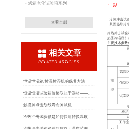
烤箱老化试验箱系列
: 彭
冷热冲击试
查看全部
其因热胀冷
冷热冲击试验
热胀冷缩所引
主要技术参数
:
相关文章
RELATED ARTICLES
高温
性
恒温恒湿箱/横温横湿机的保养方法
低室
能
恒温恒湿试验箱价格取决于选材——陶瓷加热器与电热管比较的优缺点
试室
触摸屏点击划线寿命测试机
样品
冷热冲击试验箱是如何快速转换温度的吗？
工作室
冷热冲击试验箱选型攻略：温度范围、转换时间与品牌实战解析