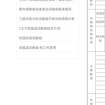
材
料
紫外线耐候加速老化试验箱校准规范以及应用领域
高温室
试
三箱冷热冲击试验箱不制冷的原因分析
低温室
验
箱
1立方高低温试验箱技术介绍
结
构
制冷机
恒温恒湿试验箱
材
组
质
高低温试验箱 的工作原理
主
要
配
置
外
部