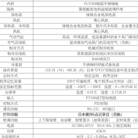
内胆
SUS304镜面不锈钢板
隔热
聚胺酯发泡和超细玻璃纤维
加热器
镍铬合金电加热器
风机
离心风机
加热器、冷却器
镍铬合金电加热器、翅片式冷却器、合金蓄冷
风机
离心风机
气动气缸
高温、环境温度、低温暴露时的各个风门驱动
空气压缩机
提供驱动气动风门的压缩空气（另购）
制冷方式
机械式制冷机组
制冷压缩机
原装德国谷轮或比泽尔压缩机
制冷剂
R404和R23
冷凝器
不锈钢钎焊板式换热器
操作界面
118.18（W）×89.38（H）日本“OYO”控制仪表中英文
运转方式
恒定运转、程序运转
程序记忆容量
100个可编程序、每个程序zui大99步（段）
设定指标范围
温度：-100℃～+300℃ 湿度：0～99.9%R·H
分辨率
温度：0.01℃ 湿度：0.1%R·H
输入
PT100或T型铂电阻
控制方式
PID控制
通讯功能
RS-232、485接口
打印功能
日本横河6点记录仪（另购）
附属功能
上下限报警、自诊断、报警显示（故障原因）、定时装置（自
电源
AC380±10%V 50±0.5Hz 三相五线制
功率
45KW
冷却循环水
水压：0.2～0.4Mpa 水温≤30℃