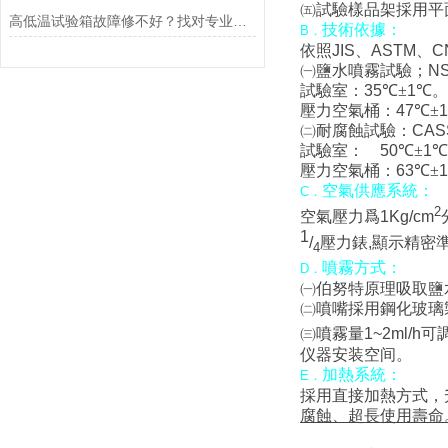
㈤
試驗樣品架採用平
高低温试验箱故障修不好？找对专业维修厂家是关键
技術依據：
B
．
依照
JIS
、
ASTM
、
C
㈠
鹽水噴霧試驗；
N
試驗室：
35
℃±
1
℃
。
壓力空氣桶：
47
℃±
1
㈡
耐腐蝕試驗：
CAS
試驗室：
50
℃±
1
℃
壓力空氣桶：
63
℃±
1
空氣供應系統：
C
．
2
空氣壓力爲
1Kg
/cm
1
/
壓力錶
,
顯示精密
4
噴霧方式：
D
．
㈠
伯努特原理吸取鹽
㈡
噴嘴採用鋼化玻璃
㈢
噴霧量
1~2ml/h
可
仪器安装空间。
加熱系統：
E
．
採用直接加熱方式，
腐蝕、超長使用壽命