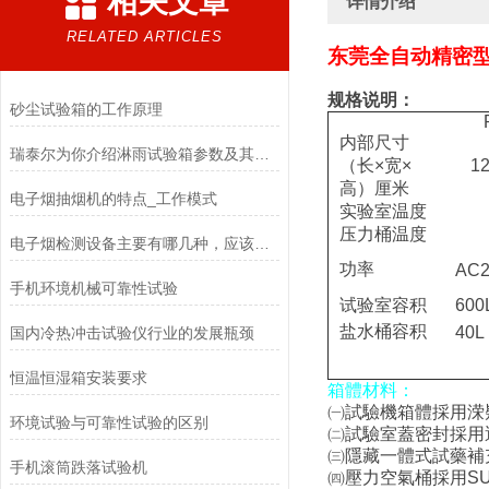
相关文章
详情介绍
RELATED ARTICLES
东莞全自动精密
规格说明：
砂尘试验箱的工作原理
内部尺寸
瑞泰尔为你介绍淋雨试验箱参数及其使用注意
（
长
×
宽
×
1
高
）
厘米
电子烟抽烟机的特点_工作模式
实验室温度
压力桶温度
电子烟检测设备主要有哪几种，应该怎么选择
功率
AC2
手机环境机械可靠性试验
试验室容积
600
盐水桶容积
40L
国内冷热冲击试验仪行业的发展瓶颈
恒温恒湿箱安装要求
箱體材料：
㈠
試驗機箱體採用溁
环境试验与可靠性试验的区别
㈡
試驗室蓋密封採用
㈢
隱藏一體式試藥補
手机滚筒跌落试验机
㈣
壓力空氣桶採用
SU