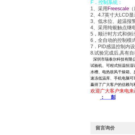
F
．
控制系統：
1
、采用
Freescale
（
2
、
4.7
英寸大
LCD
显
3
、低水位、超温报
4
、采用纯银触点继
5
，顺计时方式和倒
6
，全自动的控制模
7
．
PID
感温控制内设
8.
试验完成后
,
具有自
深圳市瑞泰尔科技有限公
试验机、可程式恒温恒湿
水槽、电热鼓风干燥箱、
速冻低温库、手机电脑可
赢得了广大客户的信赖与
欢迎广大客户来电来
： 彭
留言询价