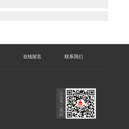
在线留言
联系我们
公
众
号
二
维
码