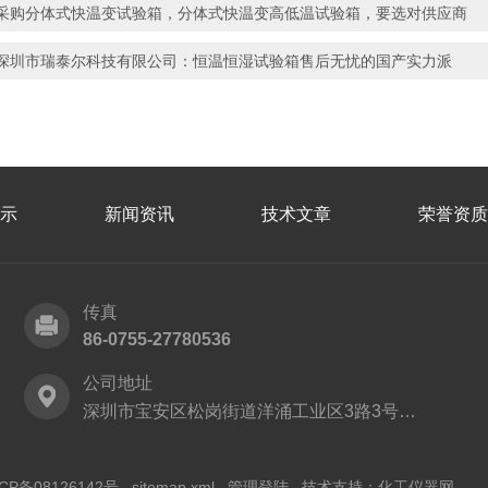
采购分体式快温变试验箱，分体式快温变高低温试验箱，要选对供应商
深圳市瑞泰尔科技有限公司：恒温恒湿试验箱售后无忧的国产实力派
示
新闻资讯
技术文章
荣誉资质
传真
86-0755-27780536
公司地址
深圳市宝安区松岗街道洋涌工业区3路3号B栋厂房
CP备08126142号
sitemap.xml
管理登陆
技术支持：
化工仪器网