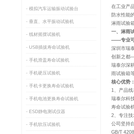
在工业产
模拟汽车运输振动试验台
防水性能
垂直、水平振动试验机
淋雨试验
一、淋雨
线材摇摆试验机
——专业
USB插拔寿命试验机
深圳市瑞
创新之都
手机滑盖寿命试验机
瑞泰尔深耕
手机硬压试验机
雨试验箱
核心优势
手机卡更换寿命试验机
1、产品
手机电池更换寿命试验机
瑞泰尔科
寿命试验
ESD静电测试仪器
2、专注
公司坚持
手机软压试验机
GB/T 4