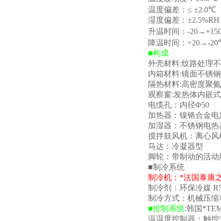
温度偏差：
≤ ±2.0
℃
湿度偏差：
±2.5%RH
升温时间：
-20→+15
降温时间：
+20→-20
■
构成
外壳材料
:
纹路处理不
内箱材料
:
镜面不锈钢
隔热材料
:
高密度聚氨
观察窗
:
发热体内嵌式
电缆孔：内径
Φ50
加热器：镍铬合金电
加湿器：不锈钢电热
搅拌鼓风机：离心风
马达：冷凝器型
脚轮：带制动的活动
■
制冷系统
制冷机：*法国泰康
制冷剂：环保冷媒
R5
制冷方式：机械压缩
■
控制系统
:
韩国*
TEM
温湿度控制器：触控