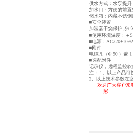
供水方式：水泵提升
加水口：方便的前置
储水箱：内藏不锈钢
■
安全装置
加湿器干烧保护
,
独
■
使用环境温度：＋
5
■
电源：
AC220±10%V
■
附件
电缆孔
（Φ 50 ）
盖
1
■
选配附件
记录仪，远程监控软
注：
1
、以上产品可
2
、以上技术参数在
欢迎广大客户来
： 彭