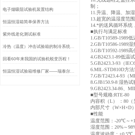
制；
电子烟吸阻试验机装置结构
11.
升温、降温、加湿
13.
超宽的温湿度范围
恒温恒湿箱简单保养方法
14.
*的送风循环系统
■
执行与满足标准
紫外线老化测试标准
1.GB/T10589-1989
低
2.GB/T10586-1989
湿
冷热（温度）冲击试验箱的制冷系统是怎样的?
3.GB/T10592-1989
高
4.GB2423.1-89
低温试
回看60年来我国的试验机蜕变历程！
5.GB2423.3-93（IEC
6.MIL-STD810D
方法
恒温恒湿试验箱维修厂家——瑞泰尔深耕行业多年，经验丰富
7.GB/T2423.4-93（M
8.GJB150.9-8
湿热试
9.GB2423.34-86
、
MI
■
型号规格
:RTE-80
内容积
（L）
：
80
（
内部尺寸
（W×H×D
■
性能
温度范围：
-20
℃～
+
湿度范围：
20%
～
98
温度波动度：
±0.5
℃