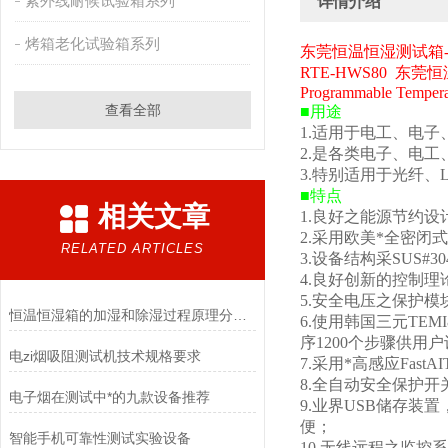
紫外线耐候试验箱系列
详情介绍
烤箱老化试验箱系列
东莞恒温恒湿测试箱
RTE-HWS80
东莞恒
Programmable Temper
查看全部
■
用途
1.
适用于电工、电子
2.
是各类电子、电工
3.
特别适用于光纤、
■
特点
相关文章
1.
良好之能源节约设
2.
采用欧美*全密闭
RELATED ARTICLES
3.
设备结构采
SUS#30
4.
良好创新的控制理
5.
安全电压之保护模
恒温恒湿箱的加湿和除湿过程原理分析！
6.
使用韩国三元
TEMI
序
1200
个步骤供用户
电zi烟吸阻测试机技术规格要求
7.
采用*高感应
FastAI
8.
全自动安全保护开
电子烟在测试中*的九款设备推荐
9.
业界
USB
储存装置
便；
智能手机可靠性测试实验设备
10.
无线远程之监控系