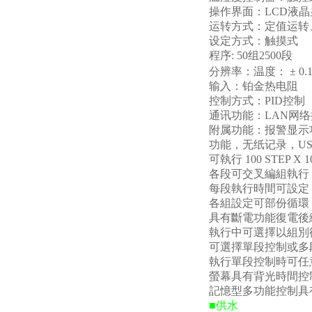
操作界面：
LCD
液晶
运转方式：定值运转
设定方式：触摸式
程序
: 50
组
2500
段
分辨率：温度：
± 0.
输入：铂金热电阻
控制方式：
PID
控制
通讯功能：
LAN
网络
附属功能：报警显示
功能，无纸记录，
U
可執行
100 STEP X 
各段可交叉編組執行
每段執行時間可設定
各組設定可部份循環
具有斷電功能復電後
執行中可選擇以組別
可選擇單段控制或多
執行單段控制時可任
螢幕具有背光時間控
記憶型多功能控制具
■
供水