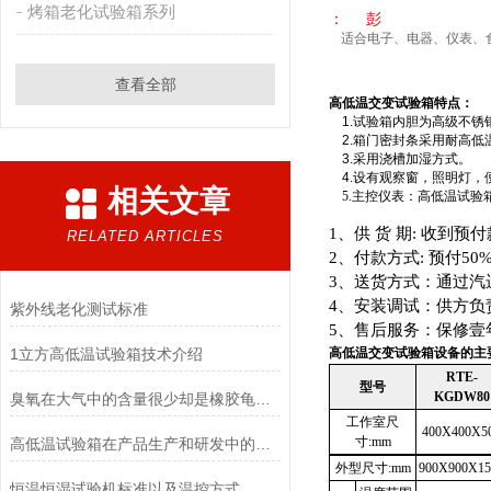
烤箱老化试验箱系列
： 彭
适合电子、电器、仪表、
查看全部
高低温交变试验箱
特点：
1.
试验箱内胆为高级不锈
2.
箱门密封条采用耐高低
3.
采用浇槽加湿方式。
4.
设有观察窗，照明灯，
相关文章
5.
主控仪表：高低温试验
1
、供
货
期
:
收到预付
RELATED ARTICLES
2
、付款方式
:
预付
50%
3
、送货方式：通过汽
4
、安装调试：供方负
紫外线老化测试标准
5
、售后服务：保修壹
1立方高低温试验箱技术介绍
高低温交变试验箱
设备的主
RTE-
型号
KGDW80
臭氧在大气中的含量很少却是橡胶龟裂的主要因素_臭氧老化试验箱
工作室尺
400X400X5
寸
:mm
高低温试验箱在产品生产和研发中的重要性！
外型尺寸
:mm
900X900X15
恒温恒湿试验机标准以及温控方式