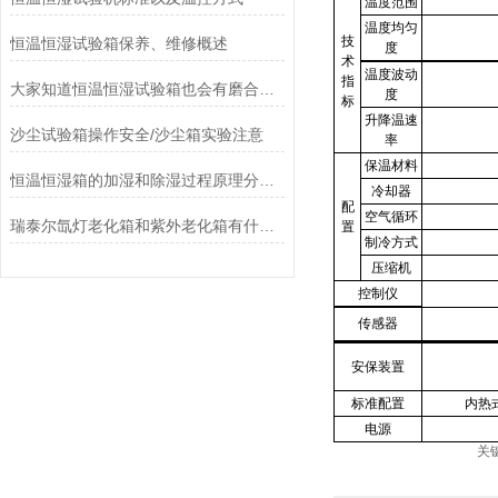
温度范围
温度均匀
技
恒温恒湿试验箱保养、维修概述
度
术
温度波动
指
大家知道恒温恒湿试验箱也会有磨合期吗？
度
标
升降温速
沙尘试验箱操作安全/沙尘箱实验注意
率
保温材料
恒温恒湿箱的加湿和除湿过程原理分析！
冷却器
配
空气循环
瑞泰尔氙灯老化箱和紫外老化箱有什么区别？
置
制冷方式
压缩机
控制仪
传感器
安保装置
标准配置
内热
电源
关