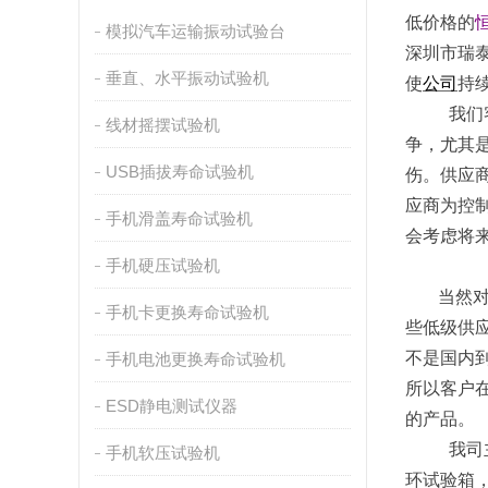
低价格的
模拟汽车运输振动试验台
深圳市瑞
垂直、水平振动试验机
使
公司
持
我们
线材摇摆试验机
争，尤其
USB插拔寿命试验机
伤。供应
应商为控
手机滑盖寿命试验机
会考虑将
手机硬压试验机
当然
手机卡更换寿命试验机
些低级供
手机电池更换寿命试验机
不是国内
所以客户
ESD静电测试仪器
的产品。
我司
手机软压试验机
环试验箱