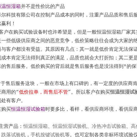
恒温恒湿箱
并不是性价比的产品
泰尔科技有限公司在控制产品成本的同时，注重产品品质和售后
续赢利！
客户在购买试验设备时也许希望是，但是一般恒温恒湿箱厂家其
是一些低级供应商之间的恶意竞争，低价策略往往会成为大家的绝
商与客户都没有受益。其原因有几点：其一就是低价肯定无法保
制成本肯定无法得到真正的满足，品质也就会大打折扣；其二更
来的售后服务。低价购买的背后就是售后服务也是没法得到*的保
对于售后服务这块，一般在市场上有口碑的，有一定度的供应商
应商用的
“
低价拉单，而售后不管
”。所以客户在购买
恒温恒湿试
到处有客户。
在购买
恒温恒湿试验
箱
时要多比，看样，看供应商环境，看供应商
主营产品：
恒温恒湿箱
、
恒温恒湿试验机
、
冷热冲击试验箱
、
高
，
跌落试验机
，
手机
按键
试验机
等。也可定制各类非标环境