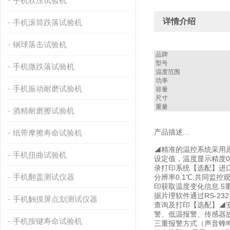
手机软压试验机
详情介绍
手机滚筒跌落试验机
钢球落击试验机
品牌
型号
手机微跌落试验机
温度范围
功率
手机振动耐磨试验机
容量
尺寸
重量
酒精耐磨擦试验机
产品描述...
纸带摩擦寿命试验机
◢精准的温控系统采用原
手机扭曲试验机
设定值，温度显示精度0
录打印系统【选配】进
手机翻盖测试仪器
分辨率0.1℃,共同监
印获取温度变化信息.5
据片理软件通过RS-2
手机触摸屏点划测试仪器
查询及打印【选配】◢
警、低温报警、传感器
手机按键寿命试验机
三重报警方式（声音蜂