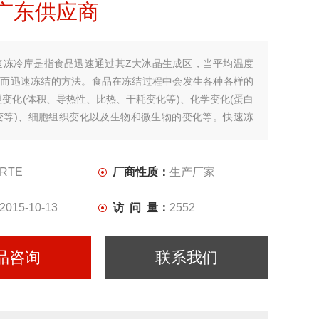
广东供应商
速冻冷库是指食品迅速通过其Z大冰晶生成区，当平均温度
℃时而迅速冻结的方法。食品在冻结过程中会发生各种各样的
变化(体积、导热性、比热、干耗变化等)、化学变化(蛋白
变等)、细胞组织变化以及生物和微生物的变化等。快速冻
点是Z大限度地保持了食品原有的营养价值和色香味。库温
25℃.
RTE
厂商性质：
生产厂家
2015-10-13
访 问 量：
2552
品咨询
联系我们