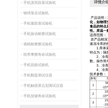
详情介
手机滚筒跌落试验机
钢球落击试验机
产品说明：
化，如物理
手机微跌落试验机
食品的特点
性。库温一
手机振动耐磨试验机
适用范围：
农产品精深
速冻冷库的
酒精耐磨擦试验机
1.库体采
特点为：隔
纸带摩擦寿命试验机
2、冷库采
数。操作简
手机扭曲试验机
3、冷库的
4、冷库的
技术参数：
手机翻盖测试仪器
序号
5
手机触摸屏点划测试仪器
1
-1
1
2
手机按键寿命试验机
-1
1
3
-1