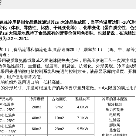
绍
速冻冷库是指食品迅速通过其zui大冰晶生成区，当平均温度达到
-18
℃
变化（体积、导热性、比热、干耗变化等）、化学变化（蛋白质变性、色
是zui大限度地保持了食品原有的营养价值和色香味。也就是说，在冻结过
般为
-22
～
-25
℃
.
加工厂,食品流通和物流仓库,食品速冻加工厂,屠宰加工厂（鸡、牛、猪等
特点：
用硬质聚氨酯或聚苯乙烯泡沫隔热夹芯板，用高压发泡工艺一次灌注成
热保温性能好、重量轻、强度高、耐腐蚀、抗老化、外形美观。冷库面板
用先进的微电脑控制系统和先进的控制方法，液晶显示库内温度、开机
单，用户使用非常方便。
机组均选用进口的，低耗高能。
外形尺寸、库温可根据用户的具体要求量身定做。zui大限度的满足用
产品名称
冷库容积
占地面积
整机功率
冷库的基本配置
吨 低温库
制冷机组
20m3
9m2
4.0KW
压力控制器
5℃～-25℃
电磁阀
0吨 低温库
40m3
19m2
7.1KW
过滤器
5℃～-25℃
膨胀阀
5吨 低温库
60m3
28m2
9.5KW
蒸发器
5℃～-25℃
电脑自动控制箱