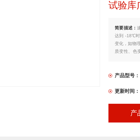
试验库
简要描述：
达到 -18
变化，如物理
质变性、色
结食品的特
一般为-22～-
产品型号：
更新时间：
产