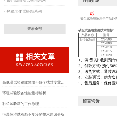
紫外线耐候试验箱系列
详情介绍
烤箱老化试验箱系列
: 彭
砂尘试验箱
适用于产品外
查看全部
砂尘试验箱
主要技术指标
:
产品名称
型号
CS-500
砂尘试验箱
CS-800
CS-010
CS-015
相关文章
CS-020
1
、供
货
期
:
收到预付
RELATED ARTICLES
2
、付款方式
:
预付
50%
3
、送货方式：通过汽
4
、安装调试：供方负
高低温试验箱故障修不好？找对专业维修厂家是关键
5
、售后服务：保修壹
环境试验设备性能指标解析
留言询价
砂尘试验箱的工作原理
恒温恒湿试验箱不制冷的技术原因分析!