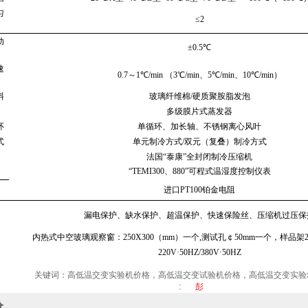
匀
≤
2
动
±
0.5
℃
速
0.7
～
1
℃
/min （
3
℃
/min
、
5
℃
/min
、
10
℃
/min）
料
玻璃纤维棉
/
硬质聚胺脂发泡
多级膜片式蒸发器
环
单循环、加长轴、不锈钢离心风叶
式
单元制冷方式
/
双元
（
复叠
）
制冷方式
法国“泰康”全封闭制冷压缩机
“
TEMI300
、
880
”可程式温湿度控制仪表
进口
PT100
铂金电阻
漏电保护、缺水保护、超温保护、快速保险丝、压缩机过压保
内热式中空玻璃观察窗：
250X300（mm）
一个
,
测试孔￠
50mm
一个，样品架
220V
·
50HZ/380V
·
50HZ
关键词：高低温交变实验机价格，高低温交变试验机价格，高低温交变实验
: 彭
价