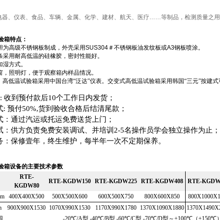
电器、仪表、食品、车辆、金属、化学、建材、航天、医疗……等制品，检测质量之用
验箱
特点：
胆为高级不锈钢板制成，外壳采用
SUS304
＃不锈钢板油发纹板或
A3
钢板喷涂。
条采用耐高低温的硅橡胶，密封性能好。
加湿方式。
窗，照明灯，便于观察箱内样品情况。
：高低温试验箱采用中国台湾
“
泛达
”
仪表。交变式高低温试验箱采用韩国
“
三元
”
按建式
:
收到预付款后
10
个工作日内发货；
式
:
预付
50%,
货到验收合格后结清尾款；
式：通过汽运或托运免费送货上门；
试：供方负责免费安装调试、并培训
2-5
名操作员学会独立操作为止；
务：保修壹年，终生维护，每半年一次不定期保养。
验箱
设备的主要技术参数
RTE-
RTE-KGDW150
RTE-KGDW225
RTE-KGDW408
RTE-KGDW
KGDW80
mm
400X400X500
500X500X600
600X500X750
800X600X850
800X1000X1
m
900X900X1530
1070X990X1530
1170X990X1780
1370X1090X1880
1370X1490X
围
-20
℃
/A
型
-40
℃
/B
型
-60
℃
/C
型
-70
℃
/D
型～
+
100
℃
（+
150
℃