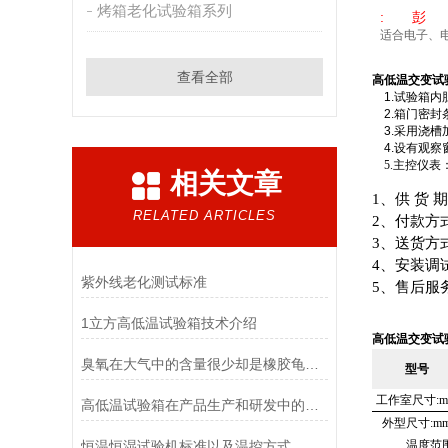
烤箱老化试验箱系列
: 彭
适合电子、
查看全部
高低温交变试
1.
试验箱内
2.
箱门密封
3.
采用浇槽
4.
设有观察
5.
主控仪表
相关文章
1
、供
货
期
RELATED ARTICLES
2
、付款方
3
、送货方
4
、安装调
紫外线老化测试标准
5
、售后服
1立方高低温试验箱技术介绍
高低温交变试
臭氧在大气中的含量很少却是橡胶龟裂的主要因素_臭氧老化试验箱
型号
工作室尺寸
:
高低温试验箱在产品生产和研发中的重要性！
外型尺寸
:m
恒温恒湿试验机标准以及温控方式
温度范