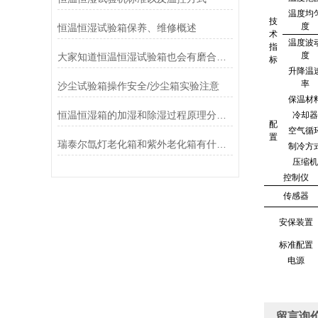
温度均
技
度
恒温恒湿试验箱保养、维修概述
术
温度波
指
度
大家知道恒温恒湿试验箱也会有磨合期吗？
标
升降温
率
沙尘试验箱操作安全/沙尘箱实验注意
保温材
恒温恒湿箱的加湿和除湿过程原理分析！
冷却器
配
空气循
置
瑞泰尔氙灯老化箱和紫外老化箱有什么区别？
制冷方
压缩机
控制仪
传感器
安保装置
标准配置
电源
留言询