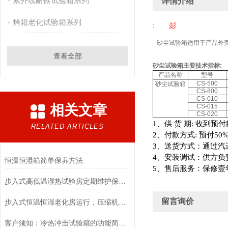
紫外线耐候试验箱系列
详情介绍
烤箱老化试验箱系列
: 彭
砂尘试验箱
适用于产品外
查看全部
砂尘试验箱
主要技术指标
:
产品名称
型号
CS-500
砂尘试验箱
CS-800
CS-010
相关文章
CS-015
CS-020
1
、供
货
期
:
收到预付
RELATED ARTICLES
2
、付款方式
:
预付
50%
3
、送货方式：通过汽
4
、安装调试：供方负
恒温恒湿箱简单保养方法
5
、售后服务：保修壹
步入式高低温湿热试验房定期维护保养技巧您知道的有多少？
留言询价
步入式恒温恒湿老化房运行，压缩机发烫正常吗？
客户须知：冷热冲击试验箱的功能简介和安装准备条件阐述