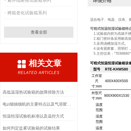
紫外线耐候试验箱系列
详情介绍
烤箱老化试验箱系列
适合电子、电器、仪表、
可程式恒温恒湿试验箱特
查看全部
1.试验箱内胆为高级不锈
2.箱门密封条采用耐高
3.采用浇槽加湿方式。
4.设有观察窗，照明灯
5.主控仪表：“TEMI88
相关文章
可程式恒温恒湿试验箱设
型号
RTE-KHWS80
RELATED ARTICLES
工作室
尺
400X400X500
寸:mm
高低温湿热试验箱的故障排除方法
外型尺
900X900X1530
寸:mm
电zi烟抽烟机的主要特点以及气溶胶捕集量的测定要求
温度
范围
恒温恒湿试验机标准以及温控方式
湿度
范围
如何判定盐雾试验箱的试验结果
温度