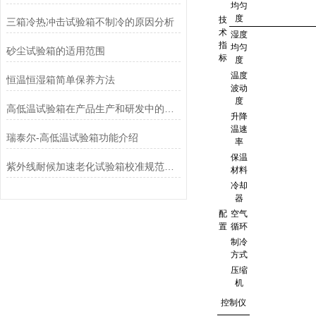
均匀
度
技
三箱冷热冲击试验箱不制冷的原因分析
术
湿度
指
均匀
砂尘试验箱的适用范围
标
度
温度
恒温恒湿箱简单保养方法
波动
度
高低温试验箱在产品生产和研发中的重要性！
升降
温速
瑞泰尔-高低温试验箱功能介绍
率
保温
紫外线耐候加速老化试验箱校准规范以及应用领域
材料
冷却
器
配
空气
置
循环
制冷
方式
压缩
机
控制仪