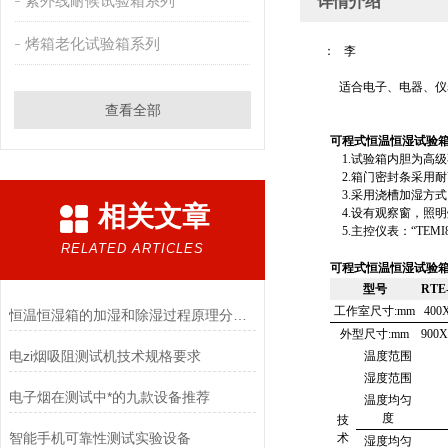
紫外线耐候试验箱系列
详情介绍
烤箱老化试验箱系列
：
李
适合电子、电器、仪
查看全部
可程式恒温恒湿试验
1.
试验箱内胆为高级
2.
箱门密封条采用耐
3.
采用浇槽加湿方式
相关文章
4.
设有观察窗，照明
5.
主控仪表：“
TEMI
RELATED ARTICLES
可程式恒温恒湿试验
型号
RTE
工作室尺寸
:mm
400
恒温恒湿箱的加湿和除湿过程原理分析！
外型尺寸
:mm
900X
电zi烟吸阻测试机技术规格要求
温度范围
湿度范围
电子烟在测试中*的九款设备推荐
温度均匀
度
技
智能手机可靠性测试实验设备
术
湿度均匀