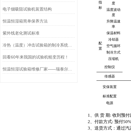
指
度
标
电子烟吸阻试验机装置结构
温度波动
度
恒温恒湿箱简单保养方法
升降温速
率
紫外线老化测试标准
保温材料
冷却器
配
冷热（温度）冲击试验箱的制冷系统是怎样的?
空气循环
置
制冷方式
回看60年来我国的试验机蜕变历程！
压缩机
控制仪
恒温恒湿试验箱维修厂家——瑞泰尔深耕行业多年，经验丰富
传感器
安保装置
标准配置
电源
1
、供
货
期
:
收到预付
2
、付款方式
:
预付
50%
3
、送货方式：通过汽