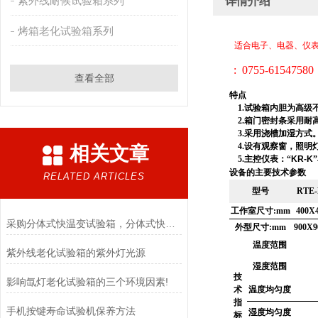
紫外线耐候试验箱系列
详情介绍
烤箱老化试验箱系列
适合电子、电器、仪
: 0755-
615475
查看全部
特点
1.
试验箱内胆为高级
2.
箱门密封条采用耐
3.
采用浇槽加湿方式
4.
设有观察窗，照明
相关文章
5.
主控仪表：“
KR-K
设备的主要技术参数
RELATED ARTICLES
型号
RTE
工作室尺寸
:mm
400X
采购分体式快温变试验箱，分体式快温变高低温试验箱，要选对供应商
外型尺寸
:mm
900X9
温度范围
紫外线老化试验箱的紫外灯光源
湿度范围
技
影响氙灯老化试验箱的三个环境因素!
术
温度均匀度
指
手机按键寿命试验机保养方法
湿度均匀度
标