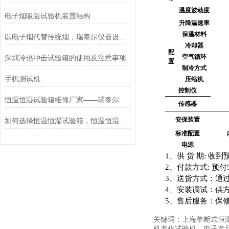
温度波动度
电子烟吸阻试验机装置结构
升降温速率
保温材料
以电子烟代替传统烟，瑞泰尔仪器设备严把质量关
冷却器
配
空气循环
深圳冷热冲击试验箱的使用及注意事项
置
制冷方式
手机测试机
压缩机
控制仪
恒温恒湿试验箱维修厂家——瑞泰尔深耕行业多年，经验丰富
传感器
安保装置
如何选择恒温恒湿试验箱，恒温恒湿试验箱选择标准
标准配置
电源
1
、供
货
期
:
收到
2
、付款方式
:
预付
3
、送货方式：通
4
、安装调试：供
5
、售后服务：保
关键词：上海单断式恒
机老化试验机，电子产