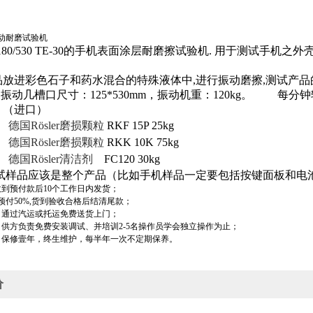
动耐磨试验机
80/530 TE-30
的手机表面涂层耐磨擦试验机
.
用于测试手机之外
品放进彩色石子和药水混合的特殊液体中
,
进行振动磨擦
,
测试产品
）振动几槽口尺寸：
125*530mm
，振动机重：
120kg
。
每分钟
：（进口）
德国
Rösler
磨损颗粒
RKF 15P 25kg
德国
Rösler
磨损颗粒
RKK 10K 75kg
德国
Rösler
清洁剂
FC120 30kg
试样品应该是整个产品（比如手机样品一定要包括按键面板和电
收到预付款后
10
个工作日内发货；
预付
50%,
货到验收合格后结清尾款；
：通过汽运或托运免费送货上门；
：供方负责免费安装调试、并培训
2-5
名操作员学会独立操作为止；
：保修壹年，终生维护，每半年一次不定期保养。
价