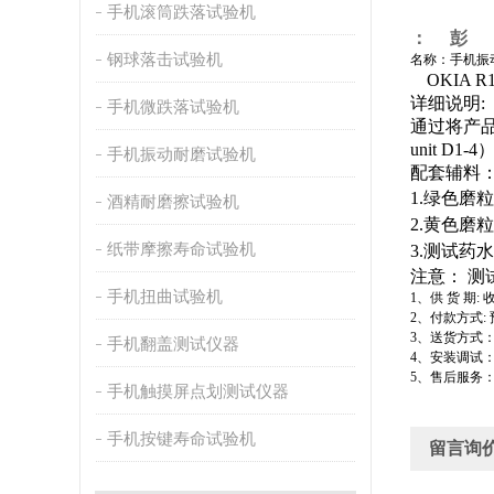
手机滚筒跌落试验机
： 彭
钢球落击试验机
名称：手机振
OKIA R1
详细说明
:
手机微跌落试验机
通过将产
unit D1-4
手机振动耐磨试验机
配套辅料
1.
绿色磨粒
酒精耐磨擦试验机
2.
黄色磨粒
纸带摩擦寿命试验机
3.
测试药水
注意：
测
手机扭曲试验机
1
、供
货
期
:
2
、付款方式
:
3
、送货方式
手机翻盖测试仪器
4
、安装调试
5
、售后服务
手机触摸屏点划测试仪器
手机按键寿命试验机
留言询