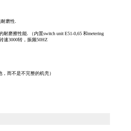
壳耐磨性
.
的耐磨擦性能
.
（内置
switch unit E51-0,65
和
metering
转速
3000
转，振频
50HZ
池，而不是不完整的机壳）